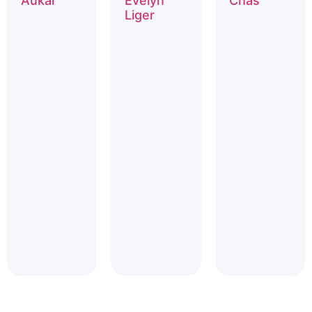
Aukai
Evelyn
Chás
Liger