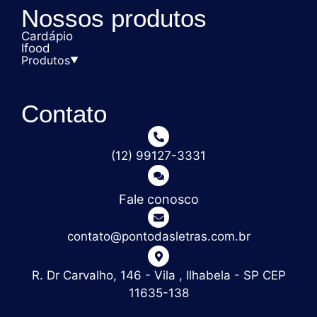
Nossos produtos
Cardápio
Ifood
Produtos
▼
Livros
Contato
Revistas e jornais
Empório
(12) 99127-3331
Decoração
Arte
Fale conosco
contato@pontodasletras.com.br
R. Dr Carvalho, 146 - Vila , Ilhabela - SP CEP
11635-138