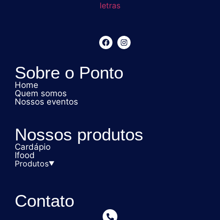
Sobre o Ponto
Home
Quem somos
Nossos eventos
Nossos produtos
Cardápio
Ifood
Produtos
▼
Livros
Contato
Revistas e jornais
Empório