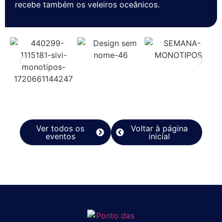
recebe também os veleiros oceânicos.
Ver todos os
Voltar à página
eventos
inicial