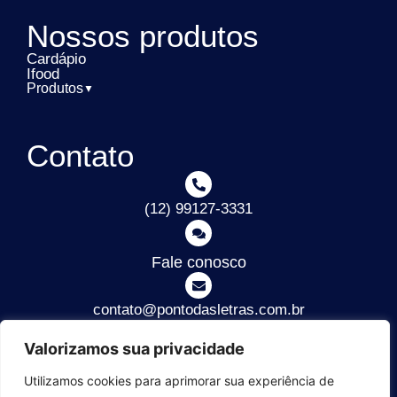
Nossos produtos
Cardápio
Ifood
Produtos
▼
Livros
Contato
Revistas e jornais
Empório
(12) 99127-3331
Decoração
Arte
Fale conosco
contato@pontodasletras.com.br
Valorizamos sua privacidade
R. Dr Carvalho, 146 - Vila , Ilhabela - SP CEP
11635-138
Utilizamos cookies para aprimorar sua experiência de